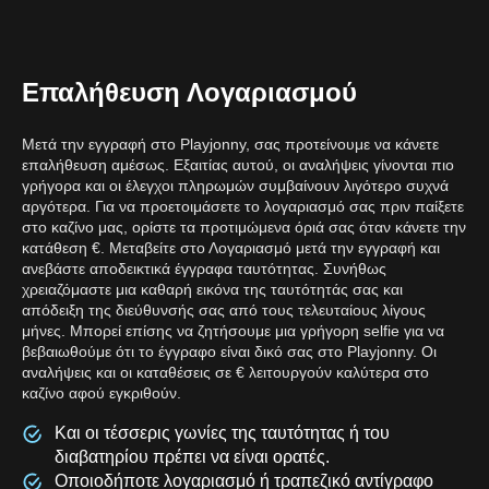
Επαλήθευση Λογαριασμού
Μετά την εγγραφή στο Playjonny, σας προτείνουμε να κάνετε
επαλήθευση αμέσως. Εξαιτίας αυτού, οι αναλήψεις γίνονται πιο
γρήγορα και οι έλεγχοι πληρωμών συμβαίνουν λιγότερο συχνά
αργότερα. Για να προετοιμάσετε το λογαριασμό σας πριν παίξετε
στο καζίνο μας, ορίστε τα προτιμώμενα όριά σας όταν κάνετε την
κατάθεση €. Μεταβείτε στο Λογαριασμό μετά την εγγραφή και
ανεβάστε αποδεικτικά έγγραφα ταυτότητας. Συνήθως
χρειαζόμαστε μια καθαρή εικόνα της ταυτότητάς σας και
απόδειξη της διεύθυνσής σας από τους τελευταίους λίγους
μήνες. Μπορεί επίσης να ζητήσουμε μια γρήγορη selfie για να
βεβαιωθούμε ότι το έγγραφο είναι δικό σας στο Playjonny. Οι
αναλήψεις και οι καταθέσεις σε € λειτουργούν καλύτερα στο
καζίνο αφού εγκριθούν.
Και οι τέσσερις γωνίες της ταυτότητας ή του
διαβατηρίου πρέπει να είναι ορατές.
Οποιοδήποτε λογαριασμό ή τραπεζικό αντίγραφο