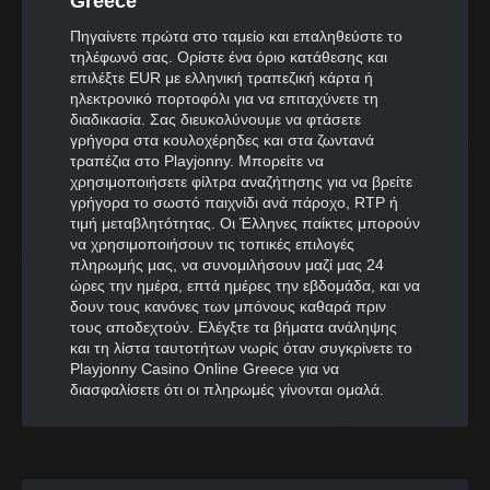
Greece
Πηγαίνετε πρώτα στο ταμείο και επαληθεύστε το
τηλέφωνό σας. Ορίστε ένα όριο κατάθεσης και
επιλέξτε EUR με ελληνική τραπεζική κάρτα ή
ηλεκτρονικό πορτοφόλι για να επιταχύνετε τη
διαδικασία. Σας διευκολύνουμε να φτάσετε
γρήγορα στα κουλοχέρηδες και στα ζωντανά
τραπέζια στο Playjonny. Μπορείτε να
χρησιμοποιήσετε φίλτρα αναζήτησης για να βρείτε
γρήγορα το σωστό παιχνίδι ανά πάροχο, RTP ή
τιμή μεταβλητότητας. Οι Έλληνες παίκτες μπορούν
να χρησιμοποιήσουν τις τοπικές επιλογές
πληρωμής μας, να συνομιλήσουν μαζί μας 24
ώρες την ημέρα, επτά ημέρες την εβδομάδα, και να
δουν τους κανόνες των μπόνους καθαρά πριν
τους αποδεχτούν. Ελέγξτε τα βήματα ανάληψης
και τη λίστα ταυτοτήτων νωρίς όταν συγκρίνετε το
Playjonny Casino Online Greece για να
διασφαλίσετε ότι οι πληρωμές γίνονται ομαλά.