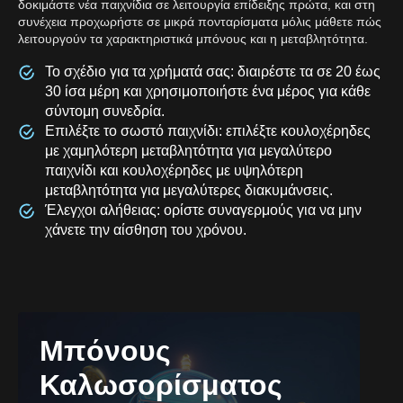
δοκιμάστε νέα παιχνίδια σε λειτουργία επίδειξης πρώτα, και στη
συνέχεια προχωρήστε σε μικρά πονταρίσματα μόλις μάθετε πώς
λειτουργούν τα χαρακτηριστικά μπόνους και η μεταβλητότητα.
Το σχέδιο για τα χρήματά σας: διαιρέστε τα σε 20 έως
30 ίσα μέρη και χρησιμοποιήστε ένα μέρος για κάθε
σύντομη συνεδρία.
Επιλέξτε το σωστό παιχνίδι: επιλέξτε κουλοχέρηδες
με χαμηλότερη μεταβλητότητα για μεγαλύτερο
παιχνίδι και κουλοχέρηδες με υψηλότερη
μεταβλητότητα για μεγαλύτερες διακυμάνσεις.
Έλεγχοι αλήθειας: ορίστε συναγερμούς για να μην
χάνετε την αίσθηση του χρόνου.
Μπόνους
Καλωσορίσματος