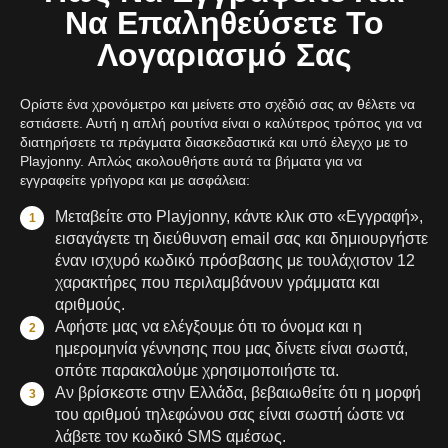
Να Επαληθεύσετε Το
Λογαριασμό Σας
Ορίστε ένα χρονόμετρο και μείνετε στο σχέδιό σας αν θέλετε να
εστιάσετε. Αυτή η απλή ρουτίνα είναι ο καλύτερος τρόπος για να
διατηρήσετε τα πράγματα διασκεδαστικά και υπό έλεγχο με το
Playjonny. Απλώς ακολουθήστε αυτά τα βήματα για να
εγγραφείτε γρήγορα και με ασφάλεια:
Μεταβείτε στο Playjonny, κάντε κλικ στο «Εγγραφή»,
εισαγάγετε τη διεύθυνση email σας και δημιουργήστε
έναν ισχυρό κωδικό πρόσβασης με τουλάχιστον 12
χαρακτήρες που περιλαμβάνουν γράμματα και
αριθμούς.
Αφήστε μας να ελέγξουμε ότι το όνομα και η
ημερομηνία γέννησης που μας δίνετε είναι σωστά,
οπότε παρακαλούμε χρησιμοποιήστε τα.
Αν βρίσκεστε στην Ελλάδα, βεβαιωθείτε ότι η μορφή
του αριθμού τηλεφώνου σας είναι σωστή ώστε να
λάβετε τον κωδικό SMS αμέσως.