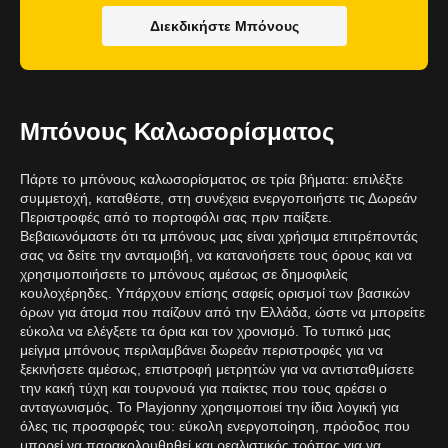
Διεκδικήστε Μπόνους
Μπόνους Καλωσορίσματος
Πάρτε το μπόνους καλωσορίσματος σε τρία βήματα: επιλέξτε
συμμετοχή, καταθέστε, στη συνέχεια ενεργοποιήστε τις Δωρεάν
Περιστροφές από το πορτοφόλι σας πριν παίξετε.
Βεβαιωνόμαστε ότι τα μπόνους μας είναι χρήσιμα επιτρέποντάς
σας να δείτε την ανταμοιβή, να κατανοήσετε τους όρους και να
χρησιμοποιήσετε το μπόνους αμέσως σε δημοφιλείς
κουλοχέρηδες. Υπάρχουν επίσης σαφείς ορισμοί των βασικών
όρων για άτομα που παίζουν από την Ελλάδα, ώστε να μπορείτε
εύκολα να ελέγξετε τα όρια και τον χρονισμό. Το τυπικό μας
μείγμα μπόνους περιλαμβάνει δωρεάν περιστροφές για να
ξεκινήσετε αμέσως, επιστροφή μετρητών για να αντισταθμίσετε
την κακή τύχη και τουρνουά για παίκτες που τους αρέσει ο
ανταγωνισμός. Το Playjonny χρησιμοποιεί την ίδια λογική για
όλες τις προσφορές του: εύκολη ενεργοποίηση, πρόοδος που
μπορεί να παρακολουθηθεί και ρεαλιστικός τρόπος για να