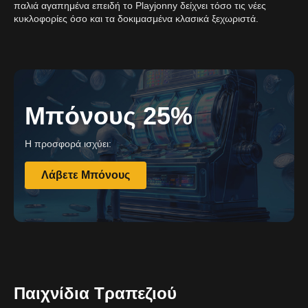
παλιά αγαπημένα επειδή το Playjonny δείχνει τόσο τις νέες
κυκλοφορίες όσο και τα δοκιμασμένα κλασικά ξεχωριστά.
Μπόνους 25%
Η προσφορά ισχύει:
Λάβετε Μπόνους
Παιχνίδια Τραπεζιού