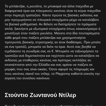
Το μπλάκτζακ, η ρουλέτα, το μπακαρά και άλλα παιχνίδια με
διαφορετικά όρια και πλευρικούς κανόνες είναι τα κύρια παιχνίδια
στην περιοχή τραπεζιού. Κάντε πρώτα τις βασικές εκδόσεις και
μην προχωρήσετε σε πλευρικά στοιχήματα μέχρι να καταλάβετε
τα βασικά μαθηματικά. Αν θέλετε να διατηρήσετε τα πράγματα
απλά, ξεκινήστε με εξωτερικά στοιχήματα όπως κόκκινο/μαύρο ή
μονό/ζυγό όταν παίζετε ρουλέτα. Μείνετε στα ίδια πονταρίσματα
κάθε φορά που παίζετε μπλάκτζακ και χρησιμοποιήστε
προτροπές βασικής στρατηγικής αν είναι διαθέσιμες. Πριν μπείτε
σε ένα τραπέζι, μπορείτε να δείτε τα όρια. Αυτό σας βοηθά να
σχεδιάσετε τη συνεδρία σας σε €. Μπορείτε να ταξινομήσετε τα
τραπέζια ανά δημοτικότητα και ταχύτητα ώστε να καταλήξετε σε
εκδόσεις με σταθερούς κανόνες και λιγότερες εκπλήξεις αν
επισκέπτεστε από την Ελλάδα και σας αρέσει να παίζετε σε
μορφές που σας είναι οικείες. Όσον αφορά τις πληρωμές και
τους κανόνες stand του ντίλερ, το Playjonny καθιστά εύκολη την
εύρεση του συνόλου κανόνων.
Στούντιο Ζωντανού Ντίλερ