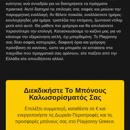
ενότητας ανά συνεδρία για να διατηρήσετε τα πράγματα
πρακτικά. Αυτό διατηρεί τις επιλογές σας σαφείς και μειώνει την
παρορμητική εναλλαγή. Αν θέλετε ποικιλία, εναλλάσσετε ημέρες:
κουλοχέρηδες μία ημέρα, τραπέζια την επόμενη, ζωντανοί ντίλερ
μετά από αυτό. Θα μάθετε πιο γρήγορα και θα απολαύσετε
περισσότερο την επιλογή. Κατασκευάσαμε το καζίνο μας για να
κάνουμε την εξερεύνηση απλή, όχι μπερδεμένη. Το Playjonny
σας δίνει σαφείς κατηγορίες, διαφανή όρια και γρήγορη
πρόσβαση σε κανόνες, ώστε να μπορείτε να εστιάσετε στα
παιχνίδια που πραγματικά σας αρέσουν, είτε παίζετε από την
Ελλάδα είτε οπουδήποτε αλλού.
Διεκδικήστε Το Μπόνους
Καλωσορίσματός Σας
Επιλέξτε συμμετοχή, καταθέστε σε € και
ενεργοποιήστε τις Δωρεάν Περιστροφές και τις
προσφορές μπόνους σας στο Playjonny Greece.