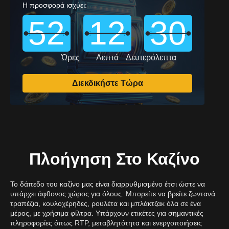
Η προσφορά ισχύει:
52
12
28
Ώρες
Λεπτά
Δευτερόλεπτα
Διεκδικήστε Τώρα
Πλοήγηση Στο Καζίνο
Το δάπεδο του καζίνο μας είναι διαρρυθμισμένο έτσι ώστε να
υπάρχει άφθονος χώρος για όλους. Μπορείτε να βρείτε ζωντανά
τραπέζια, κουλοχέρηδες, ρουλέτα και μπλάκτζακ όλα σε ένα
μέρος, με χρήσιμα φίλτρα. Υπάρχουν ετικέτες για σημαντικές
πληροφορίες όπως RTP, μεταβλητότητα και ενεργοποιήσεις