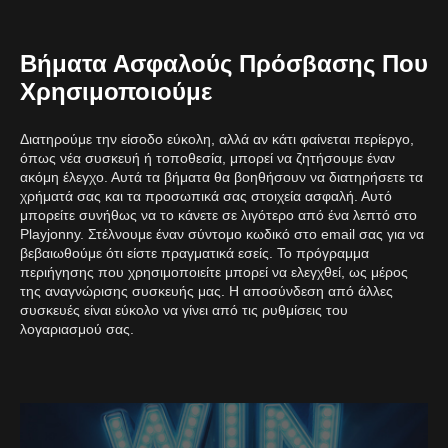
Βήματα Ασφαλούς Πρόσβασης Που
Χρησιμοποιούμε
Διατηρούμε την είσοδο εύκολη, αλλά αν κάτι φαίνεται περίεργο,
όπως νέα συσκευή ή τοποθεσία, μπορεί να ζητήσουμε έναν
ακόμη έλεγχο. Αυτά τα βήματα θα βοηθήσουν να διατηρήσετε τα
χρήματά σας και τα προσωπικά σας στοιχεία ασφαλή. Αυτό
μπορείτε συνήθως να το κάνετε σε λιγότερο από ένα λεπτό στο
Playjonny. Στέλνουμε έναν σύντομο κωδικό στο email σας για να
βεβαιωθούμε ότι είστε πραγματικά εσείς. Το πρόγραμμα
περιήγησης που χρησιμοποιείτε μπορεί να ελεγχθεί, ως μέρος
της αναγνώρισης συσκευής μας. Η αποσύνδεση από άλλες
συσκευές είναι εύκολο να γίνει από τις ρυθμίσεις του
λογαριασμού σας.