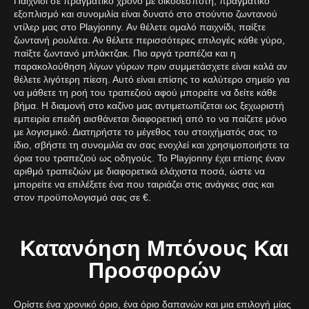
Παιχνίδι σε πραγματικό χρόνο με οικοδεσπότη, πραγματικό
εξοπλισμό και συνομιλία είναι δυνατό στο στούντιο ζωντανού
ντίλερ μας στο Playjonny. Αν θέλετε ομαλό παιχνίδι, παίξτε
ζωντανή ρουλέτα. Αν θέλετε περισσότερες επιλογές κάθε γύρο,
παίξτε ζωντανό μπλάκτζακ. Πιο αργά τραπέζια και η
παρακολούθηση λίγων γύρων πριν συμμετάσχετε είναι καλά αν
θέλετε λιγότερη πίεση. Αυτό είναι επίσης το καλύτερο σημείο για
να μάθετε τη ροή του τραπεζιού αφού μπορείτε να δείτε κάθε
βήμα. Η διαμονή στο καζίνο μας αντιμετωπίζεται ως ξεχωριστή
εμπειρία επειδή αισθάνεται διαφορετική από το να παίζετε μόνο
με λογισμικό. Διατηρήστε το μέγεθος του στοιχήματός σας το
ίδιο, σβήστε τη συνομιλία αν σας ενοχλεί και χρησιμοποιήστε τα
όρια του τραπεζιού ως οδηγούς. Το Playjonny έχει επίσης έναν
αριθμό τραπεζιών με διαφορετικά ελάχιστα ποσά, ώστε να
μπορείτε να επιλέξετε ένα που ταιριάζει στις ανάγκες σας και
στον προϋπολογισμό σας σε €.
Κατανόηση Μπόνους Και
Προσφορών
Ορίστε ένα χρονικό όριο, ένα όριο δαπανών και μια επιλογή μίας