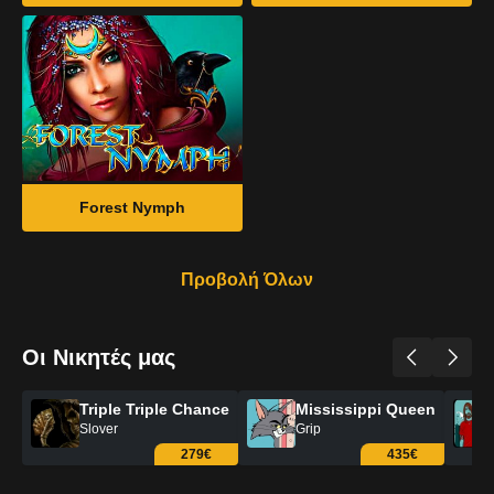
Forest Nymph
Προβολή Όλων
Οι Νικητές μας
Triple Triple Chance
Mississippi Queen
Slover
Grip
279€
435€